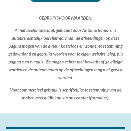
r
r
r
r
r
g
r
r
r
r
:
e
e
e
e
GEBRUIKSVOORWAARDEN:
5
s
n
n
n
n
Al het beeldmateriaal, gemaakt door Antoine Bomon, is
t
auteursrechtelijk beschermd, maar de afbeeldingen op deze
e
pagina mogen van de auteur kosteloos en zonder toestemming
r
gedownload en gebruikt worden voor je eigen website, blog, pin
r
pagina’s en e-mails. Ze mogen echter niet bewerkt of gewijzigd
e
worden en de auteursnaam op de afbeeldingen mag niet gewist
n
worden.
Voor commercieel gebruik is schriftelijke toestemming van de
maker vereist (dit kan via ons contactformulier).