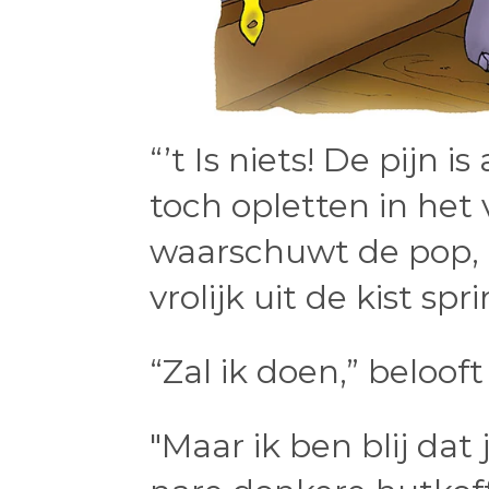
“’t Is niets! De pijn is
toch opletten in het 
waarschuwt de pop, t
vrolijk uit de kist spri
“Zal ik doen,” beloof
"Maar ik ben blij dat j