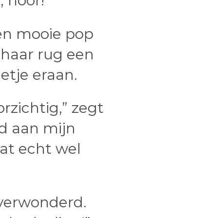
 hoor!”
een mooie pop
 haar rug een
etje eraan.
rzichtig,” zegt
rd aan mijn
dat echt wel
 verwonderd.