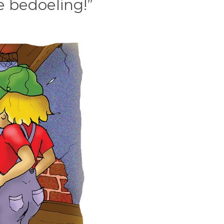
 be­doeling!”