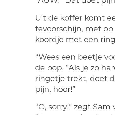
“AUW!” Dat doet pijn,
Uit de koffer komt 
tevoorschijn, met op
koordje met een ring
“Wees een beetje voo
de pop. “Als je zo ha
ringetje trekt, doet 
pijn, hoor!”
“O, sorry!” zegt Sam