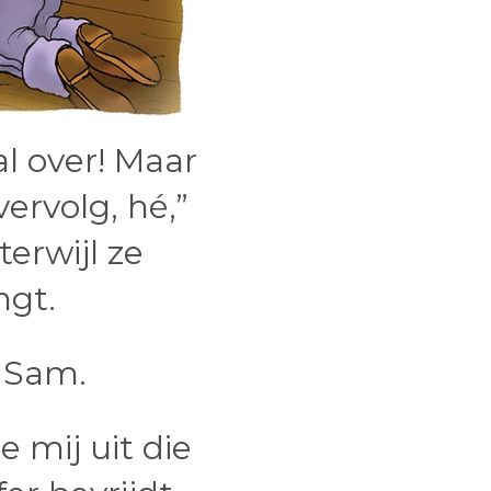
 al over! Maar
vervolg, hé,”
erwijl ze
ngt.
t Sam.
e mij uit die