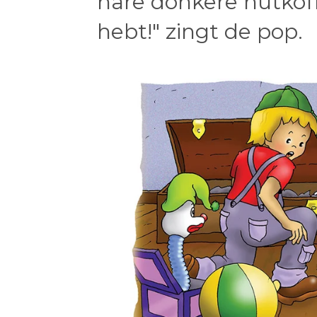
nare donkere hutkoff
hebt!" zingt de pop.