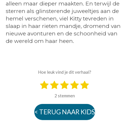
alleen maar dieper maakten. En terwijl de
sterren als glinsterende juweeltjes aan de
hemel verschenen, viel Kitty tevreden in
slaap in haar rieten mandje, dromend van
nieuwe avonturen en de schoonheid van
de wereld om haar heen.
Hoe leuk vind je dit verhaal?
1
2
3
4
5
S
R
t
s
s
s
s
s
a
e
2 stemmen
m
t
t
t
t
t
t
m
i
e
e
e
e
e
e
< TERUG NAAR KIDS
n
n
r
r
r
r
r
g