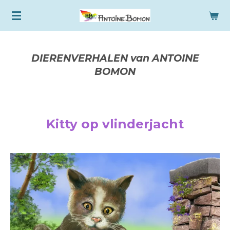
Ga
direct
naar
de
DIERENVERHALEN van ANTOINE
hoofdinhoud
BOMON
Kitty op vlinderjacht