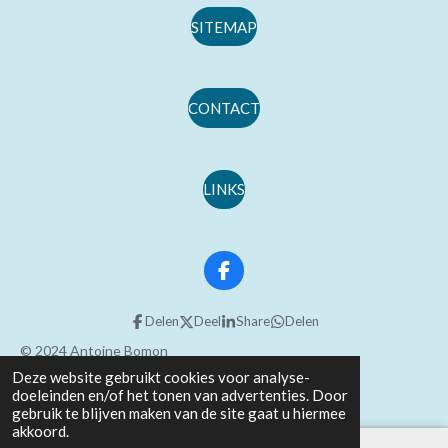
e
SITEMAP
n
CONTACT
LINKS
F
a
c
Delen
Deel
Share
Delen
e
b
© 2024 Antoine Bomon
o
Deze website gebruikt cookies voor analyse-
Powered by
JouwWeb
o
doeleinden en/of het tonen van advertenties. Door
k
gebruik te blijven maken van de site gaat u hiermee
akkoord.