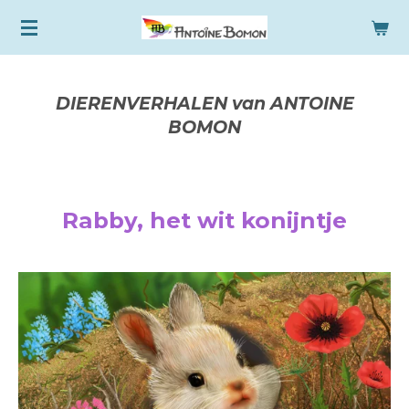
Ga
direct
naar
de
DIERENVERHALEN van ANTOINE
hoofdinhoud
BOMON
Rabby, het wit konijntje